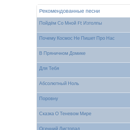
Рекомендованные песни
Пойдём Со Мной Ft Изтолпы
Почему Космос Не Пишет Про Нас
В Пряничном Домике
Для Тебя
Абсолютный Ноль
Поровну
Сказка О Теневом Мире
Осенний Листопад