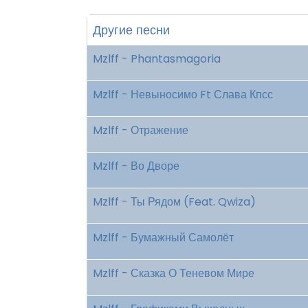
Другие песни
Mzlff - Phantasmagoria
Mzlff - Невыносимо Ft Слава Кпсс
Mzlff - Отражение
Mzlff - Во Дворе
Mzlff - Ты Рядом (Feat. Qwiza)
Mzlff - Бумажный Самолёт
Mzlff - Сказка О Теневом Мире