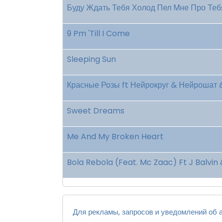
Буду Ждать Тебя Холод Пел Мне Про Теб
9 Pm 'Till I Come
Sleeping Sun
Красные Розы ft Нейрокруг & Нейрошат 
Sweet Dreams
Me And My Broken Heart
Bola Rebola (Feat. Mc Zaac) Ft J Balvin 
Для рекламы, запросов и уведомлений об а