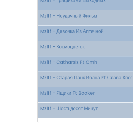
Mzlff - Графиками Выходных
Mzlff - Неудачный Фильм
Mzlff - Девочка Из Аптечной
Mzlff - Космоцветок
Mzlff - Catharsis Ft Cmh
Mzlff - Старая Панк Волна Ft Слава Кпсс
Mzlff - Ящики Ft Booker
Mzlff - Шестьдесят Минут