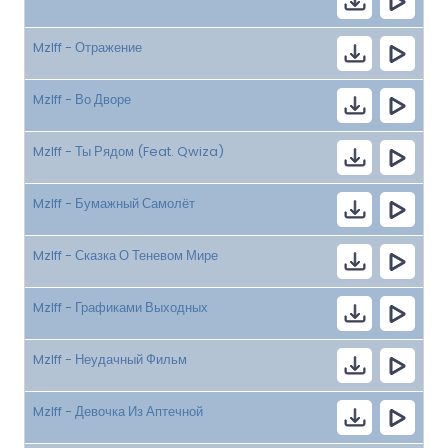
Mzlff - Отражение
Mzlff - Во Дворе
Mzlff - Ты Рядом (Feat. Qwiza)
Mzlff - Бумажный Самолёт
Mzlff - Сказка О Теневом Мире
Mzlff - Графиками Выходных
Mzlff - Неудачный Фильм
Mzlff - Девочка Из Аптечной