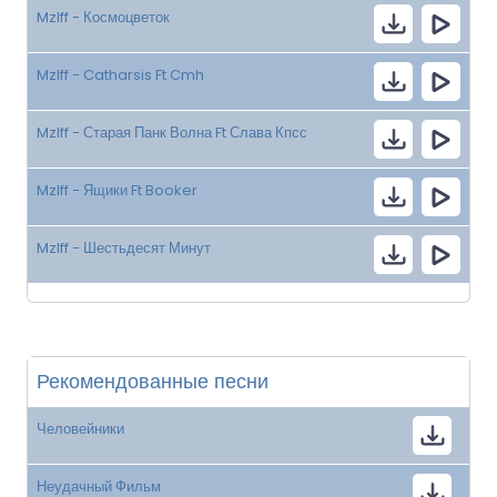
Mzlff - Космоцветок
Mzlff - Catharsis Ft Cmh
Mzlff - Старая Панк Волна Ft Слава Кпсс
Mzlff - Ящики Ft Booker
Mzlff - Шестьдесят Минут
Рекомендованные песни
Человейники
Неудачный Фильм