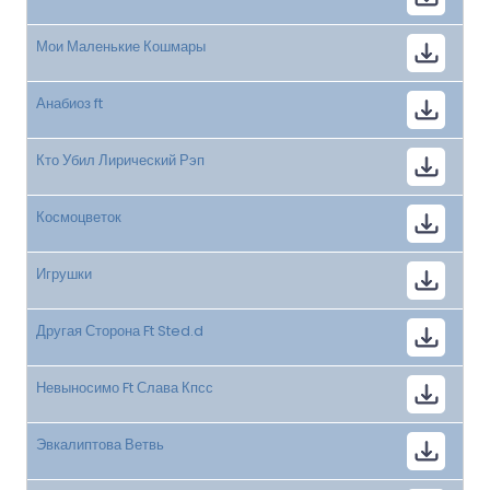
Мои Маленькие Кошмары
Анабиоз ft
Кто Убил Лирический Рэп
Космоцветок
Игрушки
Другая Сторона Ft Sted.d
Невыносимо Ft Слава Кпсс
Эвкалиптова Ветвь