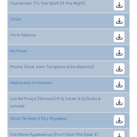
I Surrender (To The Spirit Of The Night)
Chad
I'm In Silence
My Pace
Phone (Feat. Sam Tompkins & Em Beihold)
Halloween In Heaven
Lua Na Praça (Slowed) Ft Dj Zarek & Dj Duda &
Lunxdie
Летят По Небу К Югу Журавли
Сен Менің Адамымсың (From Брат Или Брак 3)